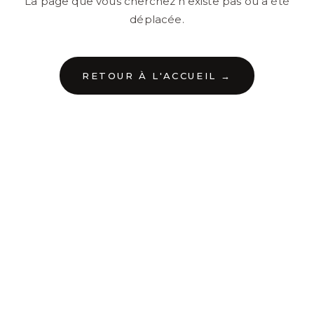
La page que vous cherchez n'existe pas ou a été
déplacée.
RETOUR À L'ACCUEIL →
←