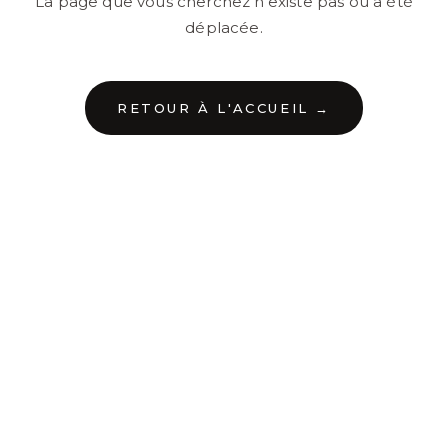
La page que vous cherchez n'existe pas ou a été
déplacée.
RETOUR À L'ACCUEIL →
←