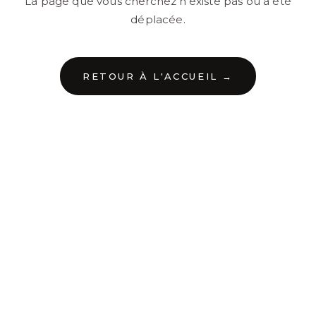
La page que vous cherchez n'existe pas ou a été
déplacée.
RETOUR À L'ACCUEIL →
←