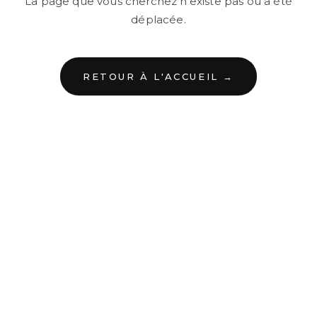
La page que vous cherchez n'existe pas ou a été
déplacée.
RETOUR À L'ACCUEIL →
←