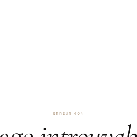
ERREUR 404
age
introuvab