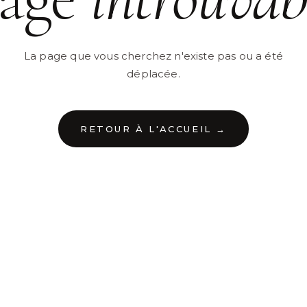
La page que vous cherchez n'existe pas ou a été
déplacée.
RETOUR À L'ACCUEIL →