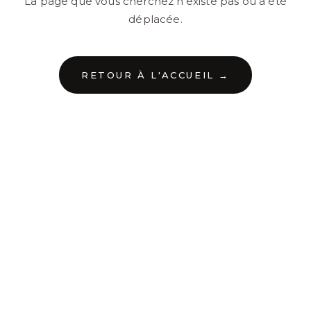
La page que vous cherchez n'existe pas ou a été
déplacée.
RETOUR À L'ACCUEIL →
←