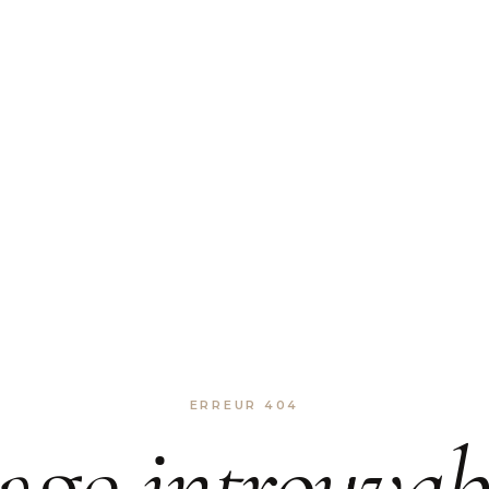
ERREUR 404
age
introuvab