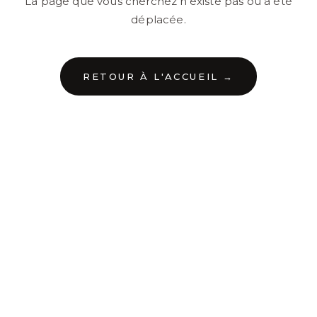
La page que vous cherchez n'existe pas ou a été
déplacée.
RETOUR À L'ACCUEIL →
←