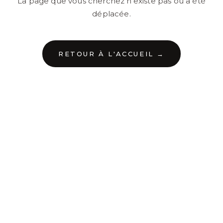
La page que vous cherchez n'existe pas ou a été
déplacée.
RETOUR À L'ACCUEIL →
←