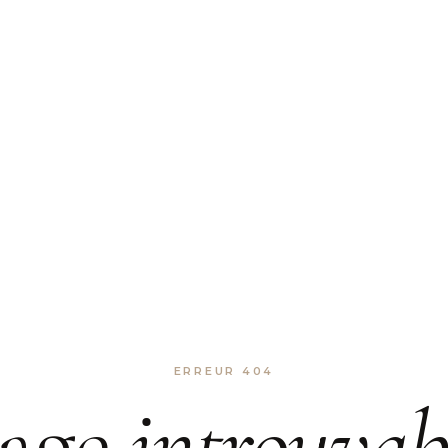
ERREUR 404
age
introuvab