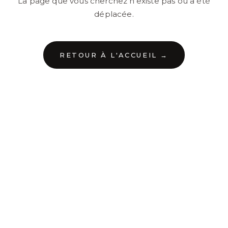
La page que vous cherchez n'existe pas ou a été
déplacée.
RETOUR À L'ACCUEIL →
←