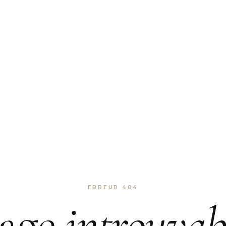
ERREUR 404
age
introuvab