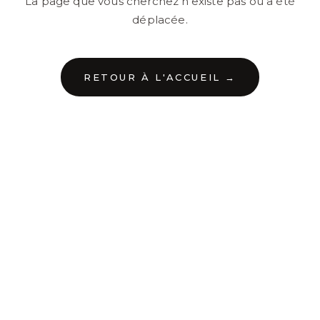
La page que vous cherchez n'existe pas ou a été
déplacée.
RETOUR À L'ACCUEIL →
←