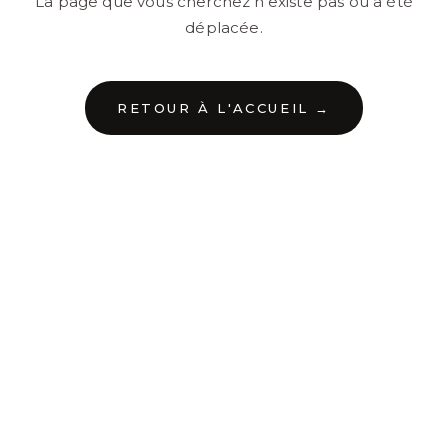
La page que vous cherchez n'existe pas ou a été
déplacée.
RETOUR À L'ACCUEIL →
←