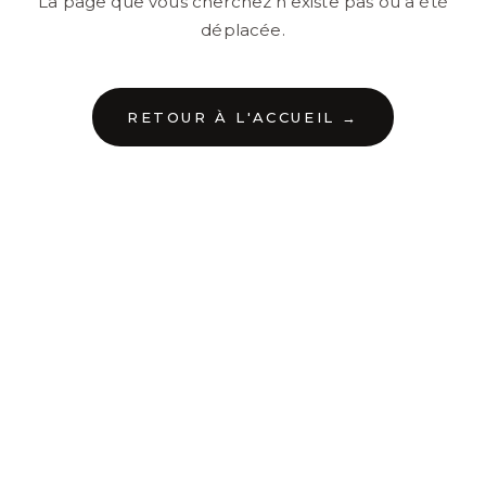
La page que vous cherchez n'existe pas ou a été
déplacée.
RETOUR À L'ACCUEIL →
←