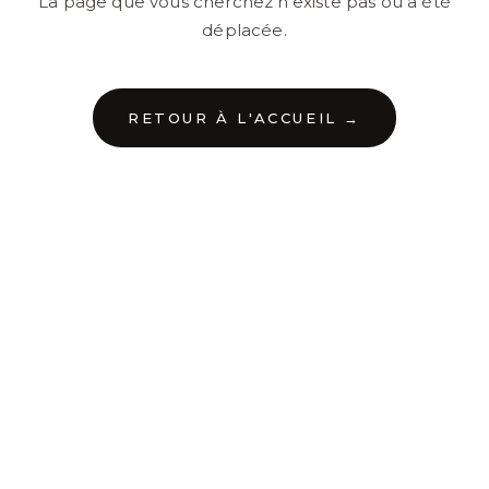
La page que vous cherchez n'existe pas ou a été
déplacée.
RETOUR À L'ACCUEIL →
←