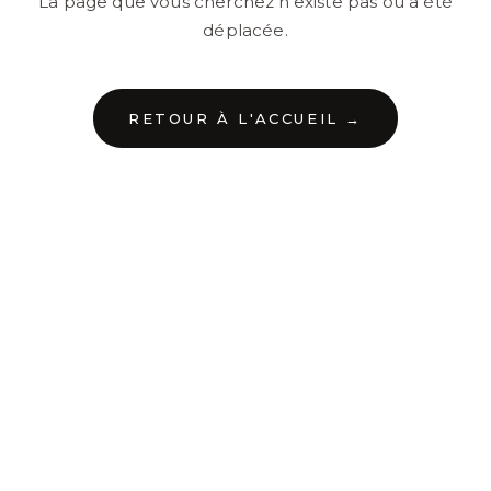
La page que vous cherchez n'existe pas ou a été
déplacée.
RETOUR À L'ACCUEIL →
←