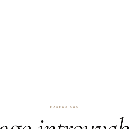
ERREUR 404
age
introuvab