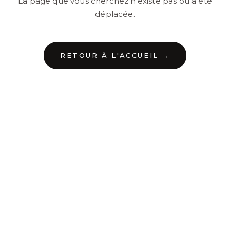
La page que vous cherchez n'existe pas ou a été
déplacée.
RETOUR À L'ACCUEIL →
←