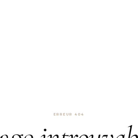
ERREUR 404
age
introuvab