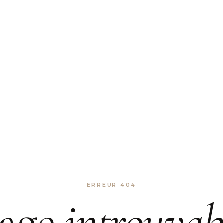
ERREUR 404
age
introuvab