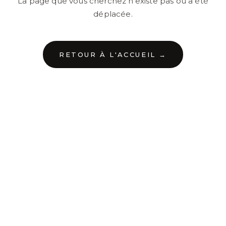
La page que vous cherchez n'existe pas ou a été
déplacée.
RETOUR À L'ACCUEIL →
←