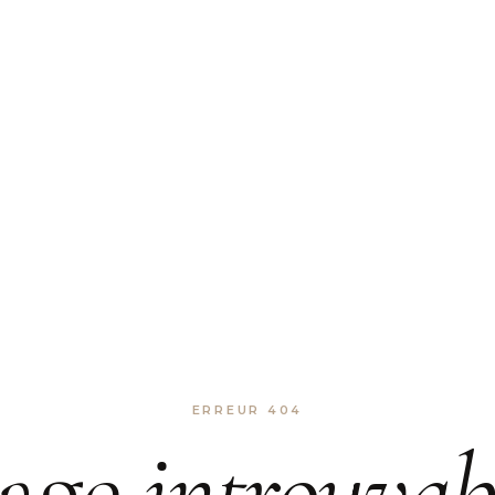
ERREUR 404
age
introuvab