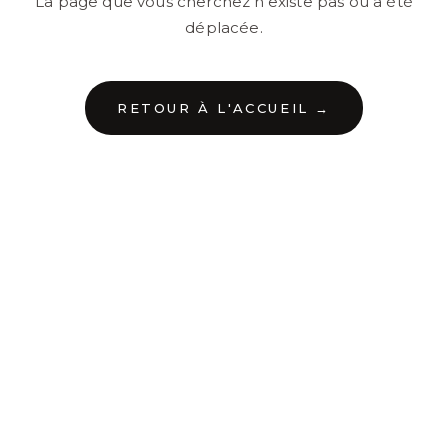
La page que vous cherchez n'existe pas ou a été
déplacée.
RETOUR À L'ACCUEIL →
←