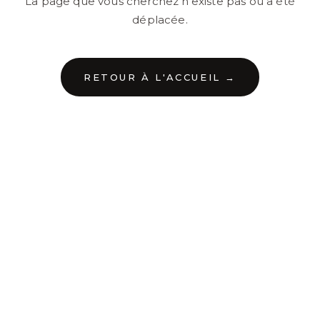
La page que vous cherchez n'existe pas ou a été
déplacée.
RETOUR À L'ACCUEIL →
←