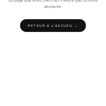
La page que vous cherchez n'existe pas ou a été
déplacée.
RETOUR À L'ACCUEIL →
←