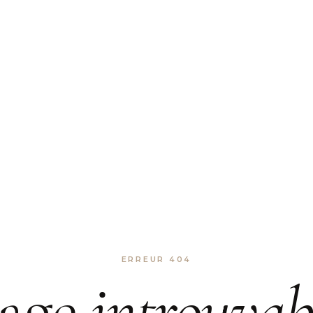
ERREUR 404
age
introuvab