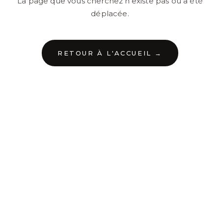
La page que vous cherchez n'existe pas ou a été
déplacée.
RETOUR À L'ACCUEIL →
←