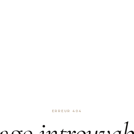
ERREUR 404
age
introuvab