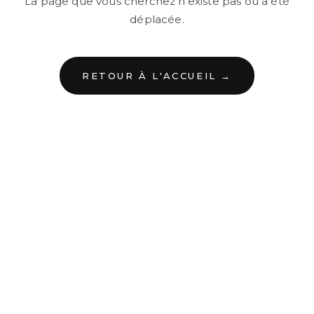
La page que vous cherchez n'existe pas ou a été
déplacée.
RETOUR À L'ACCUEIL →
←