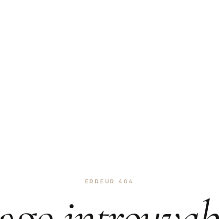
ERREUR 404
age
introuvab