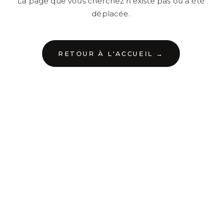
La page que vous cherchez n'existe pas ou a été
déplacée.
RETOUR À L'ACCUEIL →
←