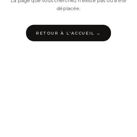
La page que vous cherchez n'existe pas ou a été
déplacée.
RETOUR À L'ACCUEIL →
←