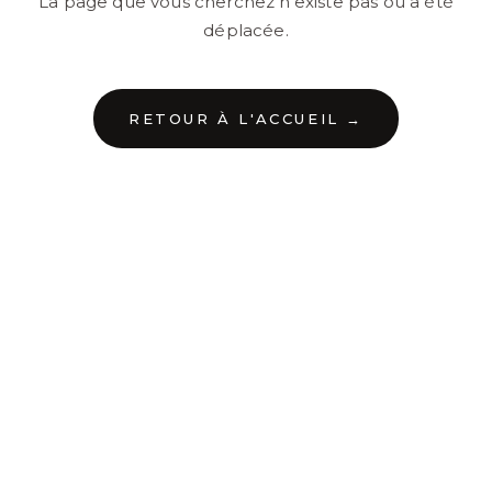
La page que vous cherchez n'existe pas ou a été
déplacée.
RETOUR À L'ACCUEIL →
←