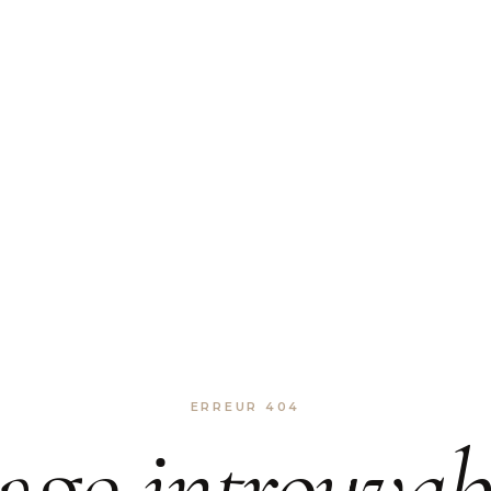
ERREUR 404
age
introuvab