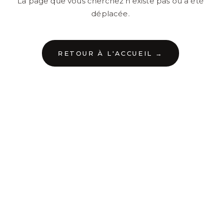
La page que vous cherchez n'existe pas ou a été
déplacée.
RETOUR À L'ACCUEIL →
←