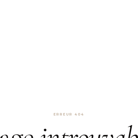
ERREUR 404
age
introuvab