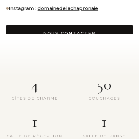
Instagram :
domainedelachapronaie
NOUS CONTACTER
4
50
GÎTES DE CHARME
COUCHAGES
1
1
SALLE DE RÉCEPTION
SALLE DE DANSE