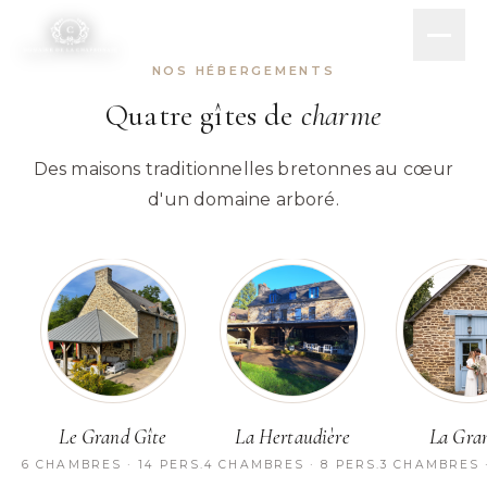
Aller au contenu
NOS HÉBERGEMENTS
Quatre gîtes de
charme
Le Grand Gîte
Des maisons traditionnelles bretonnes au cœur
La Hertaudière
La Grange
La Chaumière
Salle de réception
d'un domaine arboré.
Le Grand Gîte
La Hertaudière
La Gra
6 CHAMBRES · 14 PERS.
4 CHAMBRES · 8 PERS.
3 CHAMBRES ·