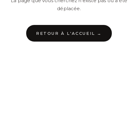
La page que vous cherchez n'existe pas ou a été
déplacée.
RETOUR À L'ACCUEIL →
←