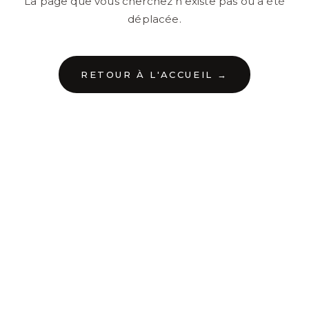
La page que vous cherchez n'existe pas ou a été
déplacée.
RETOUR À L'ACCUEIL →
←