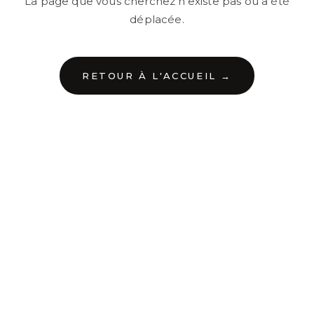
La page que vous cherchez n'existe pas ou a été
déplacée.
RETOUR À L'ACCUEIL →
←