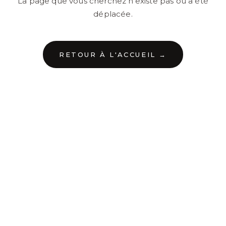
La page que vous cherchez n'existe pas ou a été
déplacée.
RETOUR À L'ACCUEIL →
←