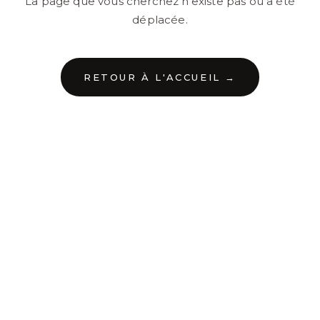
La page que vous cherchez n'existe pas ou a été
déplacée.
RETOUR À L'ACCUEIL →
←