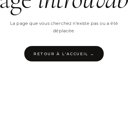
La page que vous cherchez n'existe pas ou a été
déplacée.
RETOUR À L'ACCUEIL →