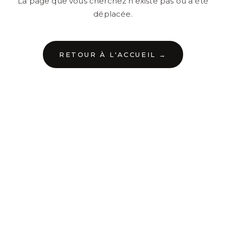
La page que vous cherchez n'existe pas ou a été
déplacée.
RETOUR À L'ACCUEIL →
←