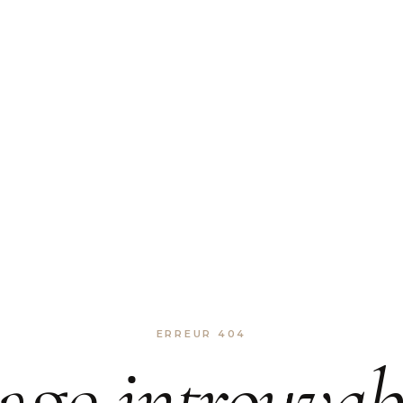
ERREUR 404
age
introuvab