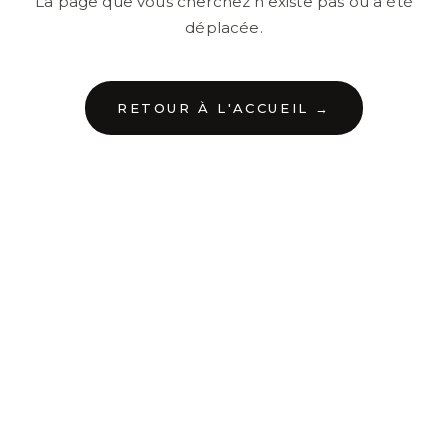
La page que vous cherchez n'existe pas ou a été
déplacée.
RETOUR À L'ACCUEIL →
←