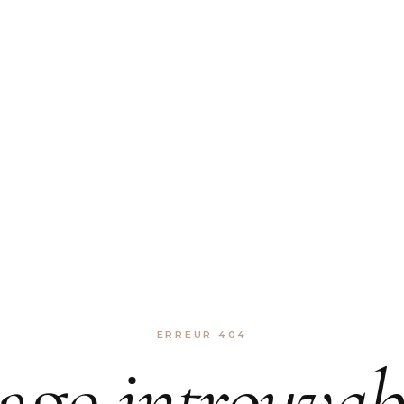
ERREUR 404
age
introuvab