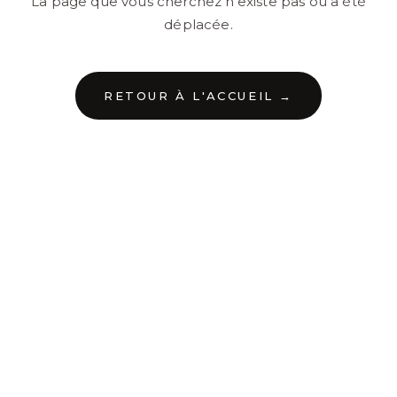
La page que vous cherchez n'existe pas ou a été
déplacée.
RETOUR À L'ACCUEIL →
←