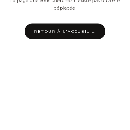
La page que vous cherchez n'existe pas ou a été
déplacée.
RETOUR À L'ACCUEIL →
←